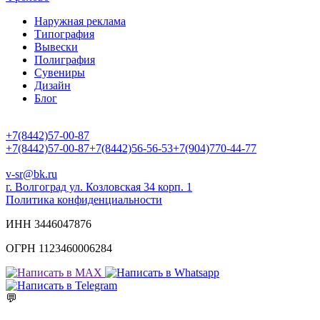
Наружная реклама
Типография
Вывески
Полиграфия
Сувениры
Дизайн
Блог
+7(8442)57-00-87
+7(8442)57-00-87
+7(8442)56-56-53
+7(904)770-44-77
v-sr@bk.ru
г. Волгоград ул. Козловская 34 корп. 1
Политика конфиденциальности
ИНН 3446047876
ОГРН 1123460006284
💬