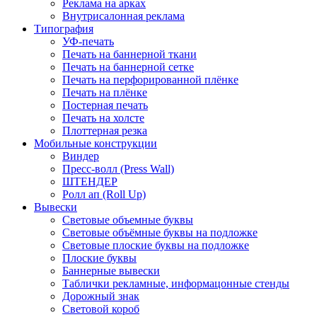
Реклама на арках
Внутрисалонная реклама
Типография
УФ-печать
Печать на баннерной ткани
Печать на баннерной сетке
Печать на перфорированной плёнке
Печать на плёнке
Постерная печать
Печать на холсте
Плоттерная резка
Мобильные конструкции
Виндер
Пресс-волл (Press Wall)
ШТЕНДЕР
Ролл ап (Roll Up)
Вывески
Световые объемные буквы
Световые объёмные буквы на подложке
Световые плоские буквы на подложке
Плоские буквы
Баннерные вывески
Таблички рекламные, информацонные стенды
Дорожный знак
Световой короб