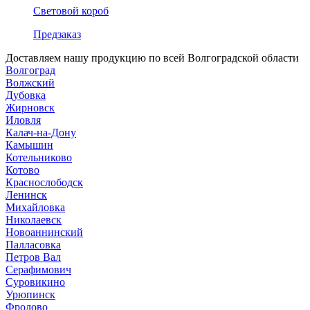
Световой короб
Предзаказ
Доставляем нашу продукцию по всей Волгоградской области
Волгоград
Волжский
Дубовка
Жирновск
Иловля
Калач-на-Дону
Камышин
Котельниково
Котово
Краснослободск
Ленинск
Михайловка
Николаевск
Новоаннинский
Палласовка
Петров Вал
Серафимович
Суровикино
Урюпинск
Фролово