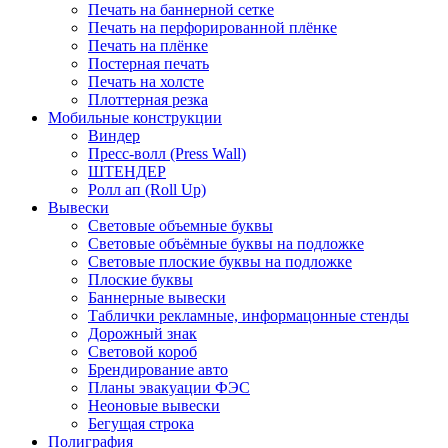
Печать на баннерной сетке
Печать на перфорированной плёнке
Печать на плёнке
Постерная печать
Печать на холсте
Плоттерная резка
Мобильные конструкции
Виндер
Пресс-волл (Press Wall)
ШТЕНДЕР
Ролл ап (Roll Up)
Вывески
Световые объемные буквы
Световые объёмные буквы на подложке
Световые плоские буквы на подложке
Плоские буквы
Баннерные вывески
Таблички рекламные, информацонные стенды
Дорожный знак
Световой короб
Брендирование авто
Планы эвакуации ФЭС
Неоновые вывески
Бегущая строка
Полиграфия