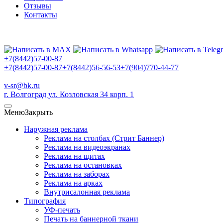
Отзывы
Контакты
+7(8442)57-00-87
+7(8442)57-00-87
+7(8442)56-56-53
+7(904)770-44-77
v-sr@bk.ru
г. Волгоград ул. Козловская 34 корп. 1
Меню
Закрыть
Наружная реклама
Реклама на столбах (Стрит Баннер)
Реклама на видеоэкранах
Реклама на щитах
Реклама на остановках
Реклама на заборах
Реклама на арках
Внутрисалонная реклама
Типография
УФ-печать
Печать на баннерной ткани