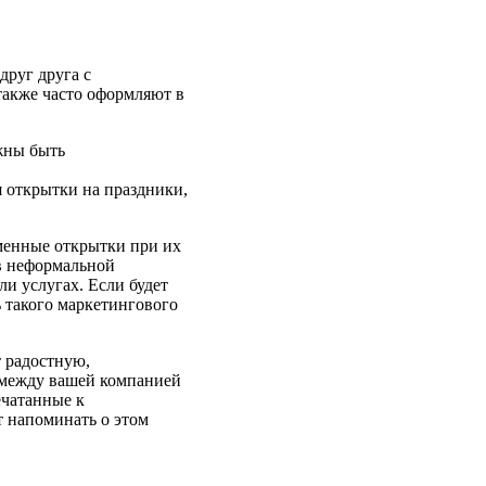
руг друга с
также часто оформляют в
жны быть
я открытки на праздники,
менные открытки при их
в неформальной
ли услугах. Если будет
 такого маркетингового
 радостную,
между вашей компанией
ечатанные к
 напоминать о этом