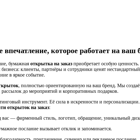
 впечатление, которое работает на ваш 
ние, бумажная
открытка на заказ
приобретает особую ценность. 
я бизнеса: клиенты, партнёры и сотрудники ценят нестандартны
ние в яркое событие.
открыток
, полностью ориентированную на ваш бренд. Мы создаё
 рассылок до мероприятий и корпоративных подарков.
тинговый инструмент. Её сила в искренности и персонализации
ати открыток на заказ
:
д вас — фирменный стиль, логотип, обращение, уникальный диз
умажное послание вызывает отклик и запоминается.
благодарность, приглашение, сувенир или рекламное послание.