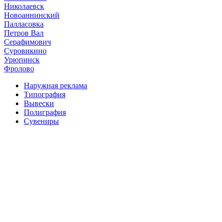
Николаевск
Новоаннинский
Палласовка
Петров Вал
Серафимович
Суровикино
Урюпинск
Фролово
Наружная реклама
Типография
Вывески
Полиграфия
Сувениры
Дизайн
Блог
+7(8442)57-00-87
+7(8442)57-00-87
+7(8442)56-56-53
+7(904)770-44-77
v-sr@bk.ru
г. Волгоград ул. Козловская 34 корп. 1
Политика конфиденциальности