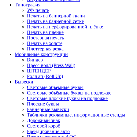
Типография
УФ-печать
Печать на баннерной ткани
Печать на баннерной сетке
Печать на перфорированной плёнке
Печать на плёнке
Постерная печать
Печать на холсте
Плоттерная резка
Мобильные конструкции
Виндер
Пресс-волл (Press Wall)
ШТЕНДЕР
Ролл ап (Roll Up)
Вывески
Световые объемные буквы
Световые объёмные буквы на подложке
Световые плоские буквы на подложке
Плоские буквы
Баннерные вывески
Таблички рекламные, информацонные стенды
Дорожный знак
Световой короб
Брендирование авто
Планы эвакуации ФЭС