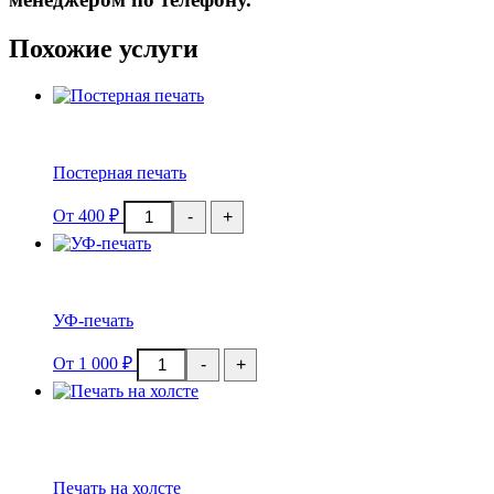
Похожие услуги
Постерная печать
Количество
От
400
₽
-
+
товара
Постерная
печать
УФ-печать
Количество
От
1 000
₽
-
+
товара
УФ-
печать
Печать на холсте