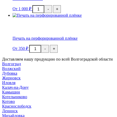
Количество
От
1 000
₽
-
+
товара
Печать
на
холсте
Печать на перфорированной плёнке
Количество
От
350
₽
-
+
товара
Печать
Доставляем нашу продукцию по всей Волгоградской области
на
перфорированной
Волгоград
плёнке
Волжский
Дубовка
Жирновск
Иловля
Калач-на-Дону
Камышин
Котельниково
Котово
Краснослободск
Ленинск
Михайловка