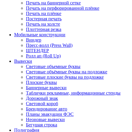
Печать на баннерной сетке
Печать на перфорированной плёнке
Печать на плёнке
Постерная печать
Печать на холсте
Плоттерная резка
Мобильные конструкции
Виндер
Пресс-волл (Press Wall)
ШТЕНДЕР
Ролл ап (Roll Up)
Вывески
Световые объемные буквы
Световые объёмные буквы на подложке
Световые плоские буквы на подложке
Плоские буквы
Баннерные вывески
Таблички рекламные, информацонные стенды
Дорожный знак
Световой короб
Брендирование авто
Планы эвакуации ФЭС
Неоновые вывески
Бегущая строка
Полиграфия