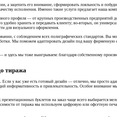
ии, а зацепить его внимание, сформировать лояльность и побуд
ачеству исполнения. Именно такие услуги предлагает наша комп
азного профиля — от крупных производственных предприятий до 
го удобно хранить и передавать клиенту; во-вторых, он универ
сти для визуального оформления.
ании, с соблюдением всех полиграфических стандартов. Вы може
аботки. Мы поможем адаптировать дизайн под вашу фирменную с
— и здесь мы тоже выигрываем: благодаря собственному произв
до тиража
а. Если у вас уже есть готовый дизайн — отлично, мы просто ад
щий информативность и привлекательность. Особое внимание мы
презентационных буклетов на заказ чаще всего выбирается мело
исимости от тиража мы используем цифровую или офсетную печа