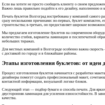
Если вы хотите не просто сообщить клиенту о своем предложен
Важно лишь правильно подойти к его дизайну, наполнению и к
Печать буклетов Волгоград востребована у компаний самого р
сразу несколькими причинами: во-первых, буклет компактен, е
строительства; в-третьих, он предоставляет широкие возможно
Мы предлагаем изготовление буклетов на современном оборудов
количество сгибов, варианты ламинации и послепечатной обр
небольших тиражах.
Для местных компаний в Волгограде особенно важна скорость 
с доставкой по городу и в ближайшие районы.
Этапы изготовления буклетов: от идеи 
Процесс изготовления буклетов начинается с разработки макет
дизайнеры помогут создать профессиональный макет, сочетаю
контактной информации, визуальной логике блоков.
Следующий этап — подбор бумаги и способа печати. Для ярких 
двусторонняя ламинация для усиления износостойкости. В зав
качества.