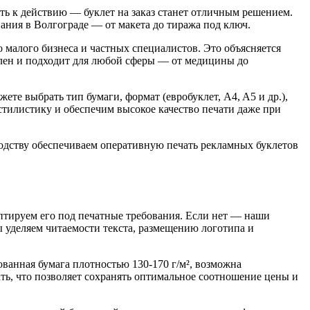
ить к действию — буклет на заказ станет отличным решением.
ания в Волгограде — от макета до тиража под ключ.
малого бизнеса и частных специалистов. Это объясняется
сален и подходит для любой сферы — от медицины до
те выбрать тип бумаги, формат (евробуклет, A4, A5 и др.),
тилистику и обеспечим высокое качество печати даже при
одству обеспечиваем оперативную печать рекламных буклетов
аптируем его под печатные требования. Если нет — наши
 уделяем читаемости текста, размещению логотипа и
ванная бумага плотностью 130-170 г/м², возможна
ть, что позволяет сохранять оптимальное соотношение цены и