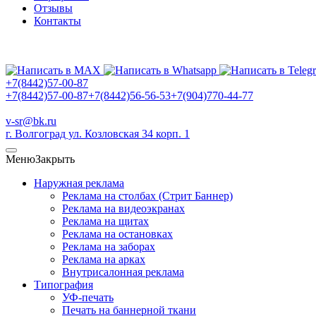
Отзывы
Контакты
+7(8442)57-00-87
+7(8442)57-00-87
+7(8442)56-56-53
+7(904)770-44-77
v-sr@bk.ru
г. Волгоград ул. Козловская 34 корп. 1
Меню
Закрыть
Наружная реклама
Реклама на столбах (Стрит Баннер)
Реклама на видеоэкранах
Реклама на щитах
Реклама на остановках
Реклама на заборах
Реклама на арках
Внутрисалонная реклама
Типография
УФ-печать
Печать на баннерной ткани