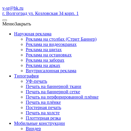
v-sr@bk.ru
г. Волгоград ул. Козловская 34 корп. 1
Меню
Закрыть
Наружная реклама
Реклама на столбах (Стрит Баннер)
Реклама на видеоэкранах
Реклама на щитах
Реклама на остановках
Реклама на заборах
Реклама на арках
Внутрисалонная реклама
Типография
УФ-печать
Печать на баннерной ткани
Печать на баннерной сетке
Печать на перфорированной плёнке
Печать на плёнке
Постерная печать
Печать на холсте
Плоттерная резка
Мобильные конструкции
Виндер