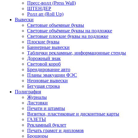
Пресс-волл (Press Wall)
ШТЕНДЕР
Ролл ап (Roll Up)
Вывески
Световые объемные буквы
Световые объёмные буквы на подложке
Световые плоские буквы на подложке
Плоские буквы
Баннерные вывески
Таблички рекламные, информацонные стенды
Дорожный знак
Световой короб
Брендирование авто
Планы эвакуации ФЭС
Неоновые вывески
Бегущая строка
Полиграфия
Журналы
Листовки
Печати и штампы
Визитки, пластиковые и дисконтные карты
ГАЗЕТЫ
Рекламный буклет
Печать грамот и дипломов
Брошюры