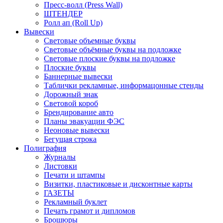
Пресс-волл (Press Wall)
ШТЕНДЕР
Ролл ап (Roll Up)
Вывески
Световые объемные буквы
Световые объёмные буквы на подложке
Световые плоские буквы на подложке
Плоские буквы
Баннерные вывески
Таблички рекламные, информацонные стенды
Дорожный знак
Световой короб
Брендирование авто
Планы эвакуации ФЭС
Неоновые вывески
Бегущая строка
Полиграфия
Журналы
Листовки
Печати и штампы
Визитки, пластиковые и дисконтные карты
ГАЗЕТЫ
Рекламный буклет
Печать грамот и дипломов
Брошюры